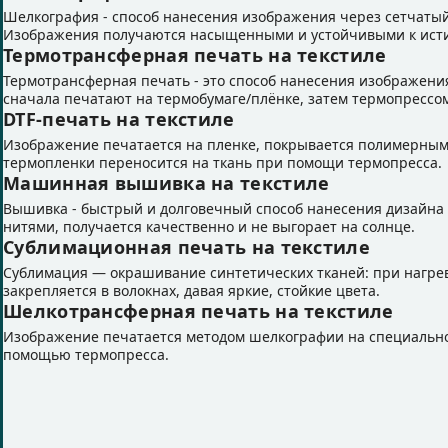
Шелкография - способ нанесения изображения через сетчатый
Изображения получаются насыщенными и устойчивыми к ист
Термотрансферная печать на текстиле
Термотрансферная печать - это способ нанесения изображени
сначала печатают на термобумаге/плёнке, затем термопрессом
DTF-печать на текстиле
Изображение печатается на пленке, покрывается полимерным
термопленки переносится на ткань при помощи термопресса.
Машинная вышивка на текстиле
Вышивка - быстрый и долговечный способ нанесения дизайна
нитями, получается качественно и не выгорает на солнце.
Сублимационная печать на текстиле
Сублимация — окрашивание синтетических тканей: при нагреве
закрепляется в волокнах, давая яркие, стойкие цвета.
Шелкотрансферная печать на текстиле
Изображение печатается методом шелкографии на специальной
помощью термопресса.