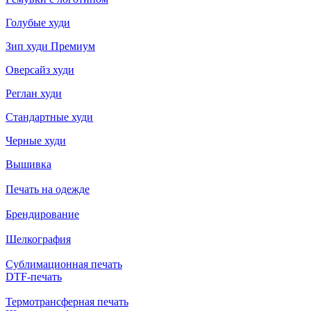
Голубые худи
Зип худи Премиум
Оверсайз худи
Реглан худи
Стандартные худи
Черные худи
Вышивка
Печать на одежде
Брендирование
Шелкография
Сублимационная печать
DTF-печать
Термотрансферная печать