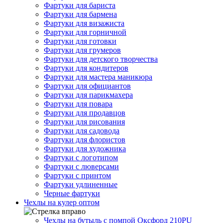
Фартуки для бариста
Фартуки для бармена
Фартуки для визажиста
Фартуки для горничной
Фартуки для готовки
Фартуки для грумеров
Фартуки для детского творчества
Фартуки для кондитеров
Фартуки для мастера маникюра
Фартуки для официантов
Фартуки для парикмахера
Фартуки для повара
Фартуки для продавцов
Фартуки для рисования
Фартуки для садовода
Фартуки для флористов
Фартуки для художника
Фартуки с логотипом
Фартуки с люверсами
Фартуки с принтом
Фартуки удлиненные
Черные фартуки
Чехлы на кулер оптом
Чехлы на бутыль с помпой Оксфорд 210PU