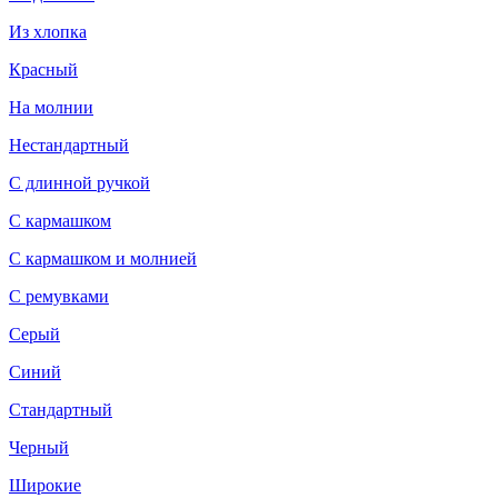
Из хлопка
Красный
На молнии
Нестандартный
С длинной ручкой
С кармашком
С кармашком и молнией
С ремувками
Серый
Синий
Стандартный
Черный
Широкие