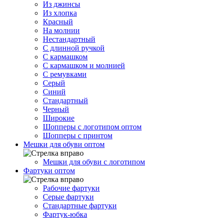
Из джинсы
Из хлопка
Красный
На молнии
Нестандартный
С длинной ручкой
С кармашком
С кармашком и молнией
С ремувками
Серый
Синий
Стандартный
Черный
Широкие
Шопперы с логотипом оптом
Шопперы с принтом
Мешки для обуви оптом
Мешки для обуви с логотипом
Фартуки оптом
Рабочие фартуки
Серые фартуки
Стандартные фартуки
Фартук-юбка