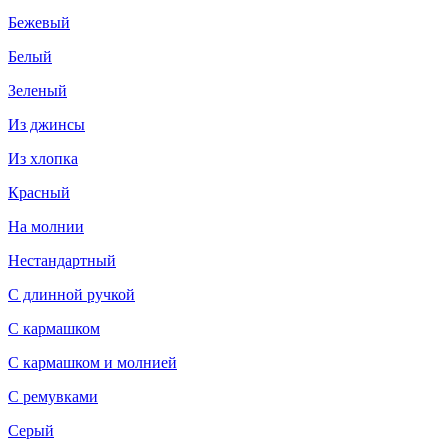
Бежевый
Белый
Зеленый
Из джинсы
Из хлопка
Красный
На молнии
Нестандартный
С длинной ручкой
С кармашком
С кармашком и молнией
С ремувками
Серый