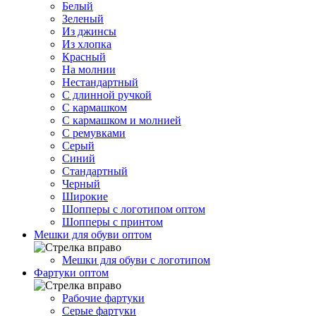
Белый
Зеленый
Из джинсы
Из хлопка
Красный
На молнии
Нестандартный
С длинной ручкой
С кармашком
С кармашком и молнией
С ремувками
Серый
Синий
Стандартный
Черный
Широкие
Шопперы с логотипом оптом
Шопперы с принтом
Мешки для обуви оптом
Мешки для обуви с логотипом
Фартуки оптом
Рабочие фартуки
Серые фартуки