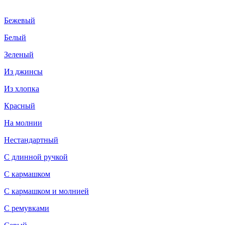
Бежевый
Белый
Зеленый
Из джинсы
Из хлопка
Красный
На молнии
Нестандартный
С длинной ручкой
С кармашком
С кармашком и молнией
С ремувками