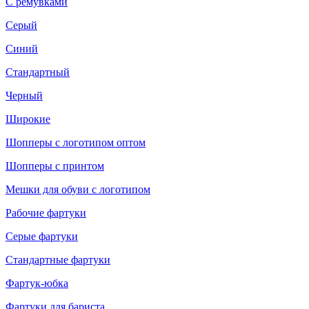
С ремувками
Серый
Синий
Стандартный
Черный
Широкие
Шопперы с логотипом оптом
Шопперы с принтом
Мешки для обуви с логотипом
Рабочие фартуки
Серые фартуки
Стандартные фартуки
Фартук-юбка
Фартуки для бариста