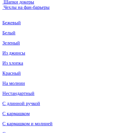
Шапки докеры
Чехлы на фан-барьеры
Бежевый
Белый
Зеленый
Из джинсы
Из хлопка
Красный
На молнии
Нестандартный
С длинной ручкой
С кармашком
С кармашком и молнией