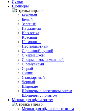
Сумки
Шопперы
Бежевый
Белый
Зеленый
Из джинсы
Из хлопка
Красный
На молнии
Нестандартный
С длинной ручкой
С кармашком
С кармашком и молнией
С ремувками
Серый
Синий
Стандартный
Черный
Широкие
Шопперы с логотипом оптом
Шопперы с принтом
Мешки для обуви оптом
Мешки для обуви с логотипом