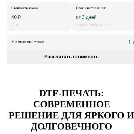
Стоимость заказа:
Срок изготовления:
40 ₽
от 3 дней
/ 1 шт
/ при готовом макете
1
Минимальный тираж:
Рассчитать стоимость
DTF-ПЕЧАТЬ:
СОВРЕМЕННОЕ
РЕШЕНИЕ ДЛЯ ЯРКОГО 
ДОЛГОВЕЧНОГО