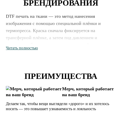
БРЕНДИРОВАНИЯ
DTF печать на ткани — это метод нанесения
изображения с помощью специальной плёнки и
термопресса. Краска сначала фиксируется на
трансферной плёнке, а затем под давлением и
температурой переносится на материал, формируя
Читать полностью
яркий, детализированный и стойкий слой. Такой
способ удобен для компаний, которым важно получит
качественные отпечатки с плавными переходами и
точной цветопередачей даже на сложных макетах. DT
ПРЕИМУЩЕСТВА
печать на одежде подходит для логотипов,
иллюстраций и полноцветных изображений, сохраняя
Мерч, который работает
насыщенность и чёткость деталей.
на ваш бренд
Делаем так, чтобы вещи выглядели «дорого» и их хотелось
DTF печать на ткани широко применяется при
носить — это повышает узнаваемость и лояльность