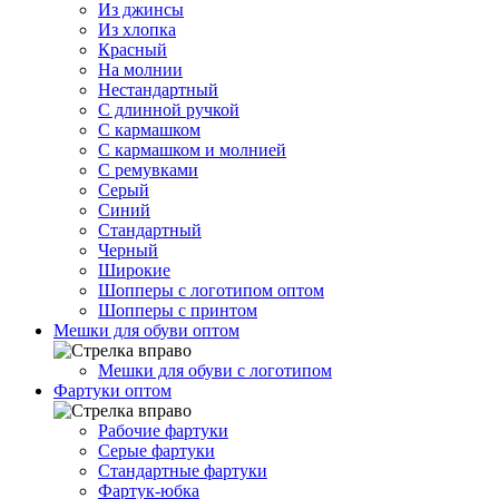
Из джинсы
Из хлопка
Красный
На молнии
Нестандартный
С длинной ручкой
С кармашком
С кармашком и молнией
С ремувками
Серый
Синий
Стандартный
Черный
Широкие
Шопперы с логотипом оптом
Шопперы с принтом
Мешки для обуви оптом
Мешки для обуви с логотипом
Фартуки оптом
Рабочие фартуки
Серые фартуки
Стандартные фартуки
Фартук-юбка