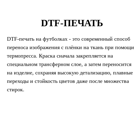
специальные чернила. Метод даёт возможность точно
передать мелкие элементы, полутона и градиенты,
сохраняя одинаковую плотность и качество
DTF-ПЕЧАТЬ
изображения на каждой единице продукции. При
необходимости DTF печать заказать можно как для
DTF-печать на футболках - это современный способ
небольших, так и для средних тиражей, без потери
переноса изображения с плёнки на ткань при помощи
качества и с гибкими сроками.
термопресса. Краска сначала закрепляется на
специальном трансферном слое, а затем переносится
DTF печать на одежде помогает бизнесу получить
на изделие, сохраняя высокую детализацию, плавные
современный, износостойкий и визуально
переходы и стойкость цветов даже после множества
выразительный способ брендирования текстиля.
стирок.
Возможность DTF печать заказать под конкретные
задачи позволяет компаниям оперативно обновлять
коллекции, тестировать новые дизайны и
поддерживать единый фирменный стиль. Технология
обеспечивает стабильный результат, удобна в