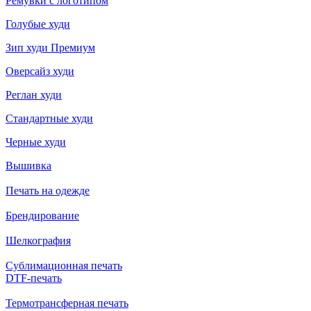
Ремувки с логотипом
Голубые худи
Зип худи Премиум
Оверсайз худи
Реглан худи
Стандартные худи
Черные худи
Вышивка
Печать на одежде
Брендирование
Шелкография
Сублимационная печать
DTF-печать
Термотрансферная печать