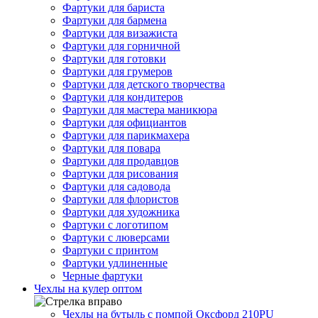
Фартуки для бариста
Фартуки для бармена
Фартуки для визажиста
Фартуки для горничной
Фартуки для готовки
Фартуки для грумеров
Фартуки для детского творчества
Фартуки для кондитеров
Фартуки для мастера маникюра
Фартуки для официантов
Фартуки для парикмахера
Фартуки для повара
Фартуки для продавцов
Фартуки для рисования
Фартуки для садовода
Фартуки для флористов
Фартуки для художника
Фартуки с логотипом
Фартуки с люверсами
Фартуки с принтом
Фартуки удлиненные
Черные фартуки
Чехлы на кулер оптом
Чехлы на бутыль с помпой Оксфорд 210PU