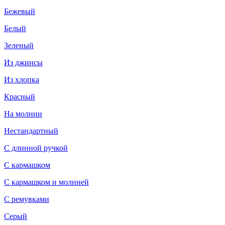
Бежевый
Белый
Зеленый
Из джинсы
Из хлопка
Красный
На молнии
Нестандартный
С длинной ручкой
С кармашком
С кармашком и молнией
С ремувками
Серый