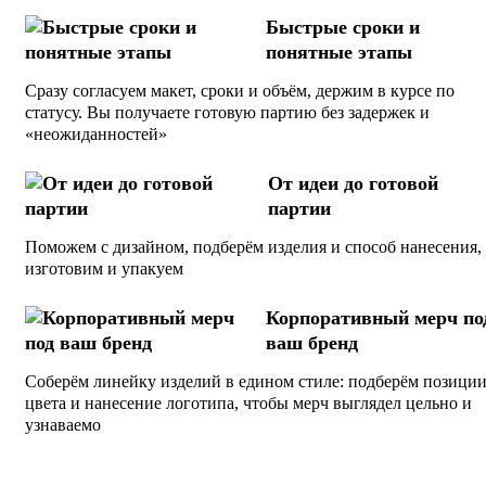
производстве промоодежды, корпоративного текстиля
Быстрые сроки и
мерча и изделий для розничной продажи. Отпечаток
понятные этапы
не трескается, не выгорает и хорошо переносит
Сразу согласуем макет, сроки и объём, держим в курсе по
многочисленные стирки, оставаясь эластичным и
статусу. Вы получаете готовую партию без задержек и
приятным на ощупь. Это делает технологию выгодны
«неожиданностей»
решением для бизнеса, которому важно совместить
От идеи до готовой
яркий визуальный эффект и практичность. Благодаря
партии
универсальности метода DTF печать на одежде
Поможем с дизайном, подберём изделия и способ нанесения,
позволяет оформлять как базовые футболки, так и
изготовим и упакуем
худи, свитшоты, ветровки и другие позиции
ассортимента.
Корпоративный мерч по
ваш бренд
DTF печать на ткани подходит для хлопка, синтетики
Соберём линейку изделий в едином стиле: подберём позиции
и смесовых материалов, а также для сложных фактур.
цвета и нанесение логотипа, чтобы мерч выглядел цельно и
узнаваемо
Можно наносить изображения на светлые и тёмные
изделия, используя белый слой подложки и