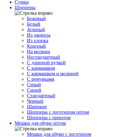
Сумки
Шопперы
Бежевый
Белый
Зеленый
Из джинсы
Из хлопка
Красный
На молнии
Нестандартный
С длинной ручкой
С кармашком
С кармашком и молнией
С ремувками
Серый
Синий
Стандартный
Черный
Широкие
Шопперы с логотипом оптом
Шопперы с принтом
Мешки для обуви оптом
Мешки для обуви с логотипом