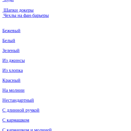
Шапки докеры
Чехлы на фан-барьеры
Бежевый
Белый
Зеленый
Из джинсы
Из хлопка
Красный
На молнии
Нестандартный
С длинной ручкой
С кармашком
С кармашком и молнией