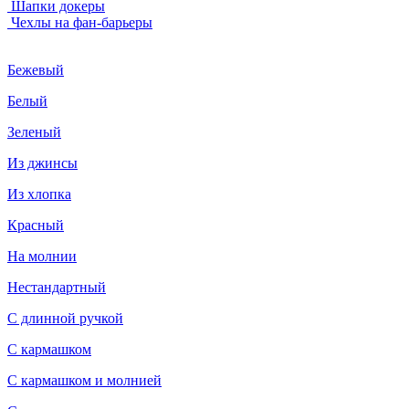
Шапки докеры
Чехлы на фан-барьеры
Бежевый
Белый
Зеленый
Из джинсы
Из хлопка
Красный
На молнии
Нестандартный
С длинной ручкой
С кармашком
С кармашком и молнией