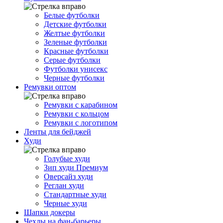
Белые футболки
Детские футболки
Желтые футболки
Зеленые футболки
Красные футболки
Серые футболки
Футболки унисекс
Черные футболки
Ремувки оптом
Ремувки с карабином
Ремувки с кольцом
Ремувки с логотипом
Ленты для бейджей
Худи
Голубые худи
Зип худи Премиум
Оверсайз худи
Реглан худи
Стандартные худи
Черные худи
Шапки докеры
Чехлы на фан-барьеры