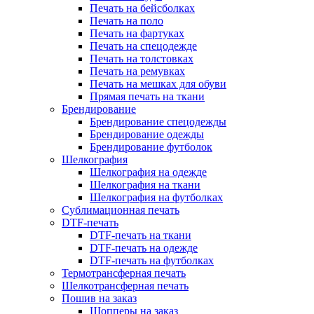
Печать на бейсболках
Печать на поло
Печать на фартуках
Печать на спецодежде
Печать на толстовках
Печать на ремувках
Печать на мешках для обуви
Прямая печать на ткани
Брендирование
Брендирование спецодежды
Брендирование одежды
Брендирование футболок
Шелкография
Шелкография на одежде
Шелкография на ткани
Шелкография на футболках
Сублимационная печать
DTF-печать
DTF-печать на ткани
DTF-печать на одежде
DTF-печать на футболках
Термотрансферная печать
Шелкотрансферная печать
Пошив на заказ
Шопперы на заказ