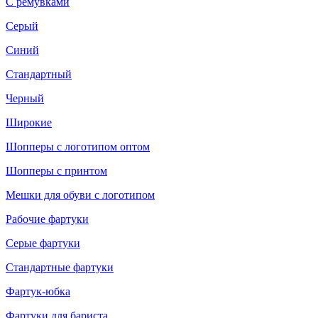
С ремувками
Серый
Синий
Стандартный
Черный
Широкие
Шопперы с логотипом оптом
Шопперы с принтом
Мешки для обуви с логотипом
Рабочие фартуки
Серые фартуки
Стандартные фартуки
Фартук-юбка
Фартуки для бариста