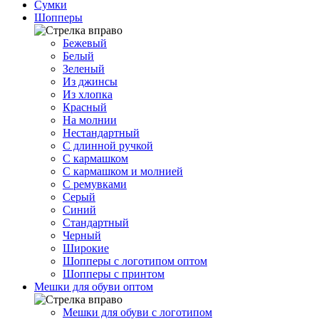
Сумки
Шопперы
Бежевый
Белый
Зеленый
Из джинсы
Из хлопка
Красный
На молнии
Нестандартный
С длинной ручкой
С кармашком
С кармашком и молнией
С ремувками
Серый
Синий
Стандартный
Черный
Широкие
Шопперы с логотипом оптом
Шопперы с принтом
Мешки для обуви оптом
Мешки для обуви с логотипом