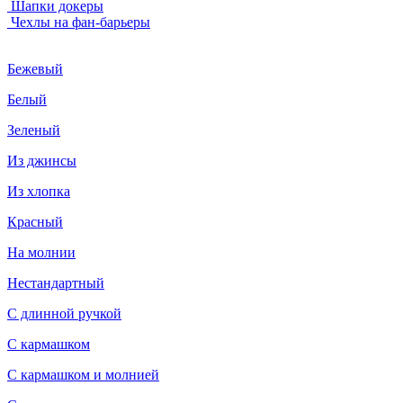
Шапки докеры
Чехлы на фан-барьеры
Бежевый
Белый
Зеленый
Из джинсы
Из хлопка
Красный
На молнии
Нестандартный
С длинной ручкой
С кармашком
С кармашком и молнией