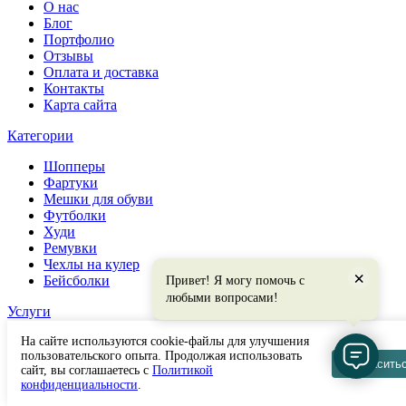
О нас
Блог
Портфолио
Отзывы
Оплата и доставка
Контакты
Карта сайта
Категории
Шопперы
Фартуки
Мешки для обуви
Футболки
Худи
Ремувки
Чехлы на кулер
×
Бейсболки
Привет! Я могу помочь с
любыми вопросами!
Услуги
На сайте используются cookie-файлы для улучшения
Машинная вышивка
пользовательского опыта. Продолжая использовать
Брендирование
Согласить
сайт, вы соглашаетесь с
Политикой
Печать на одежде
конфиденциальности
.
Шелкотрансферная печать