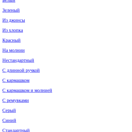
Белый
Зеленый
Из джинсы
Из хлопка
Красный
На молнии
Нестандартный
С длинной ручкой
С кармашком
С кармашком и молнией
С ремувками
Серый
Синий
Стандартный