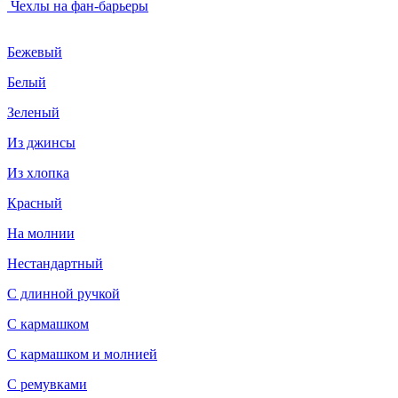
Чехлы на фан-барьеры
Бежевый
Белый
Зеленый
Из джинсы
Из хлопка
Красный
На молнии
Нестандартный
С длинной ручкой
С кармашком
С кармашком и молнией
С ремувками