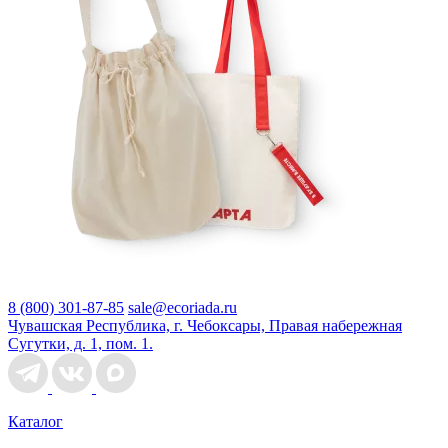
8 (800) 301-87-85
sale@ecoriada.ru
Чувашская Республика, г. Чебоксары, Правая набережная
Сугутки, д. 1, пом. 1.
Каталог