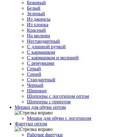
Бежевый
Белый
Зеленый
Из джинсы
Из хлопка
Красный
На молнии
Нестандартный
С длинной ручкой
С кармашком
С кармашком и молнией
С ремувками
Серый
Синий
Стандартный
Черный
Широкие
Шопперы с логотипом оптом
Шопперы с принтом
Мешки для обуви оптом
Мешки для обуви с логотипом
Фартуки оптом
Рабочие фартуки