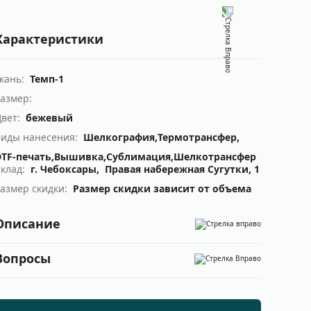
Характеристики
Ткань:
Темп-1
Размер:
Цвет:
бежевый
Виды нанесения:
Шелкография,
Термотрансфер,
TF-печать,
Вышивка,
Сублимация,
Шелкотрансфер
Склад:
г. Чебоксары, Правая набережная Сугутки, 1
Размер скидки:
Размер скидки зависит от объема
Описание
Вопросы