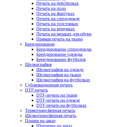
Печать на бейсболках
Печать на поло
Печать на фартуках
Печать на спецодежде
Печать на толстовках
Печать на ремувках
Печать на мешках для обуви
Прямая печать на ткани
Брендирование
Брендирование спецодежды
Брендирование одежды
Брендирование футболок
Шелкография
Шелкография на одежде
Шелкография на ткани
Шелкография на футболках
Сублимационная печать
DTF-печать
DTF-печать на ткани
DTF-печать на одежде
DTF-печать на футболках
Термотрансферная печать
Шелкотрансферная печать
Пошив на заказ
Шопперы на заказ