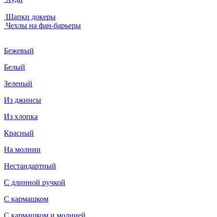
Шапки докеры
Чехлы на фан-барьеры
Бежевый
Белый
Зеленый
Из джинсы
Из хлопка
Красный
На молнии
Нестандартный
С длинной ручкой
С кармашком
С кармашком и молнией