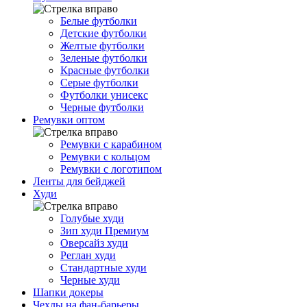
Белые футболки
Детские футболки
Желтые футболки
Зеленые футболки
Красные футболки
Серые футболки
Футболки унисекс
Черные футболки
Ремувки оптом
Ремувки с карабином
Ремувки с кольцом
Ремувки с логотипом
Ленты для бейджей
Худи
Голубые худи
Зип худи Премиум
Оверсайз худи
Реглан худи
Стандартные худи
Черные худи
Шапки докеры
Чехлы на фан-барьеры