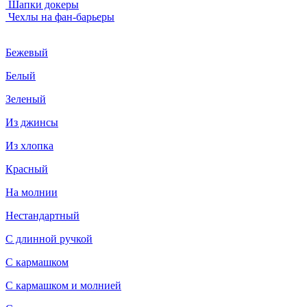
Шапки докеры
Чехлы на фан-барьеры
Бежевый
Белый
Зеленый
Из джинсы
Из хлопка
Красный
На молнии
Нестандартный
С длинной ручкой
С кармашком
С кармашком и молнией