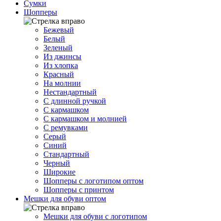
Сумки
Шопперы
Бежевый
Белый
Зеленый
Из джинсы
Из хлопка
Красный
На молнии
Нестандартный
С длинной ручкой
С кармашком
С кармашком и молнией
С ремувками
Серый
Синий
Стандартный
Черный
Широкие
Шопперы с логотипом оптом
Шопперы с принтом
Мешки для обуви оптом
Мешки для обуви с логотипом