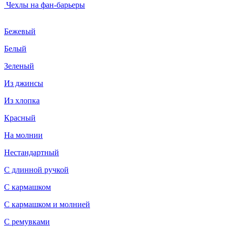
Чехлы на фан-барьеры
Бежевый
Белый
Зеленый
Из джинсы
Из хлопка
Красный
На молнии
Нестандартный
С длинной ручкой
С кармашком
С кармашком и молнией
С ремувками