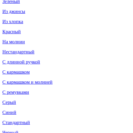
Зеленый
Из джинсы
Из хлопка
Красный
На молнии
Нестандартный
С длинной ручкой
С кармашком
С кармашком и молнией
С ремувками
Серый
Синий
Стандартный
Черный