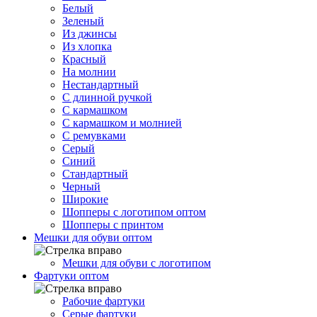
Белый
Зеленый
Из джинсы
Из хлопка
Красный
На молнии
Нестандартный
С длинной ручкой
С кармашком
С кармашком и молнией
С ремувками
Серый
Синий
Стандартный
Черный
Широкие
Шопперы с логотипом оптом
Шопперы с принтом
Мешки для обуви оптом
Мешки для обуви с логотипом
Фартуки оптом
Рабочие фартуки
Серые фартуки