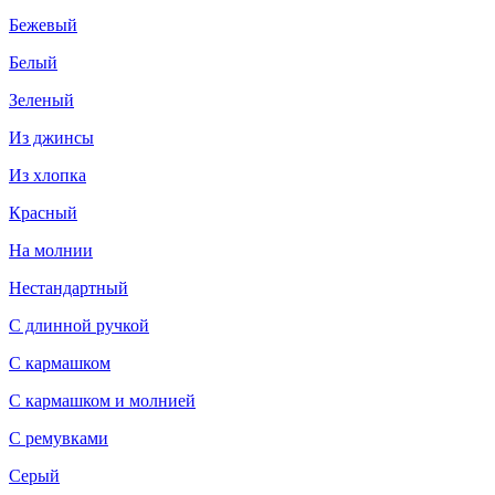
Бежевый
Белый
Зеленый
Из джинсы
Из хлопка
Красный
На молнии
Нестандартный
С длинной ручкой
С кармашком
С кармашком и молнией
С ремувками
Серый