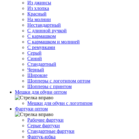
Из джинсы
Из хлопка
Красный
На молнии
Нестандартный
С длинной ручкой
С кармашком
С кармашком и молнией
С ремувками
Серый
Синий
Стандартный
Черный
Широкие
Шопперы с логотипом оптом
Шопперы с принтом
Мешки для обуви оптом
Мешки для обуви с логотипом
Фартуки оптом
Рабочие фартуки
Серые фартуки
Стандартные фартуки
Фартук-юбка