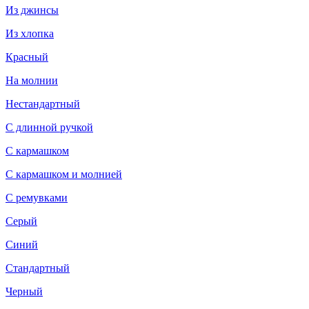
Из джинсы
Из хлопка
Красный
На молнии
Нестандартный
С длинной ручкой
С кармашком
С кармашком и молнией
С ремувками
Серый
Синий
Стандартный
Черный