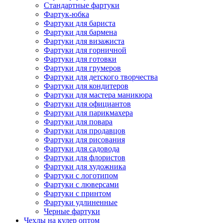
Стандартные фартуки
Фартук-юбка
Фартуки для бариста
Фартуки для бармена
Фартуки для визажиста
Фартуки для горничной
Фартуки для готовки
Фартуки для грумеров
Фартуки для детского творчества
Фартуки для кондитеров
Фартуки для мастера маникюра
Фартуки для официантов
Фартуки для парикмахера
Фартуки для повара
Фартуки для продавцов
Фартуки для рисования
Фартуки для садовода
Фартуки для флористов
Фартуки для художника
Фартуки с логотипом
Фартуки с люверсами
Фартуки с принтом
Фартуки удлиненные
Черные фартуки
Чехлы на кулер оптом