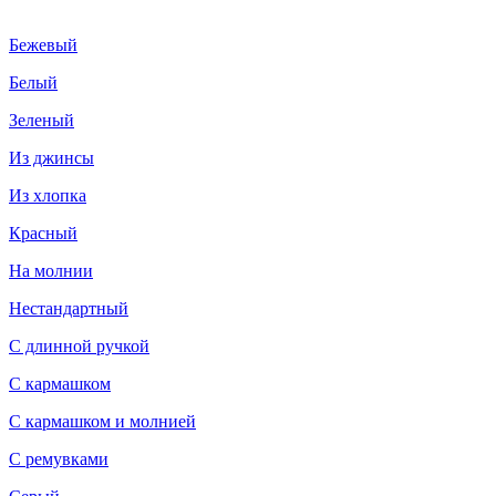
Бежевый
Белый
Зеленый
Из джинсы
Из хлопка
Красный
На молнии
Нестандартный
С длинной ручкой
С кармашком
С кармашком и молнией
С ремувками