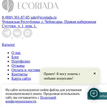
8 (800) 301-87-85
sale@ecoriada.ru
Чувашская Республика, г. Чебоксары, Правая набережная
Сугутки, д. 1, пом. 1.
Каталог
О нас
Блог
Портфолио
Отзывы
Оплата и доставка
×
Привет! Я могу помочь с
Контакты
Карта сайта
любыми вопросами!
Категории
На сайте используются cookie-файлы для улучшения
пользовательского опыта. Продолжая использовать
Шопперы
Согласить
сайт, вы соглашаетесь с
Политикой
Фартуки
конфиденциальности
.
Мешки для обуви