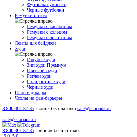
Футболки унисекс
Черные футболки
Ремувки оптом
Ремувки с карабином
Ремувки с кольцом
Ремувки с логотипом
Ленты для бейджей
Худи
Голубые худи
Зип худи Премиум
Оверсайз худи
Реглан худи
Стандартные худи
Черные худи
Шапки докеры
Чехлы на фан-барьеры
8 800 301 87 85
звонок бесплатный
sale@ecoriada.ru
sale@ecoriada.ru
8 800 301 87 85
- звонок бесплатный
5,0
5,0