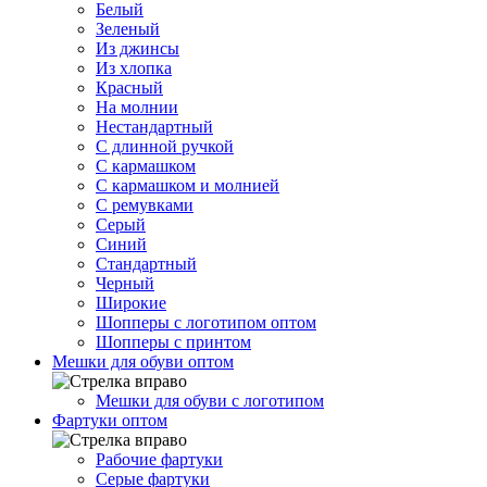
Белый
Зеленый
Из джинсы
Из хлопка
Красный
На молнии
Нестандартный
С длинной ручкой
С кармашком
С кармашком и молнией
С ремувками
Серый
Синий
Стандартный
Черный
Широкие
Шопперы с логотипом оптом
Шопперы с принтом
Мешки для обуви оптом
Мешки для обуви с логотипом
Фартуки оптом
Рабочие фартуки
Серые фартуки