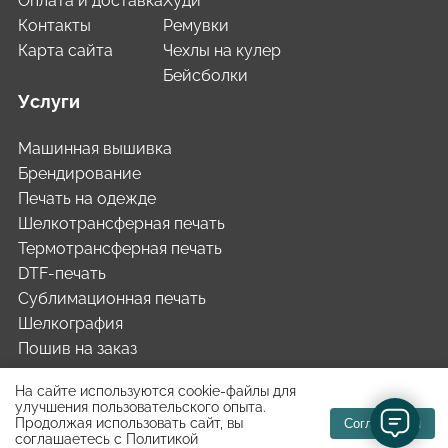
Оплата и доставка
Худи
Контакты
Ремувки
Карта сайта
Чехлы на кулер
Бейсболки
Услуги
Машинная вышивка
Брендирование
Печать на одежде
Шелкотрансферная печать
Термотрансферная печать
DTF-печать
Сублимационная печать
Шелкография
Пошив на заказ
На сайте используются cookie-файлы для
улучшения пользовательского опыта.
Политика в отношении обработки персональных данных
Продолжая использовать сайт, вы
Согласиться
Разработка и продвижение сайта:
WPNEW
соглашаетесь с
Политикой